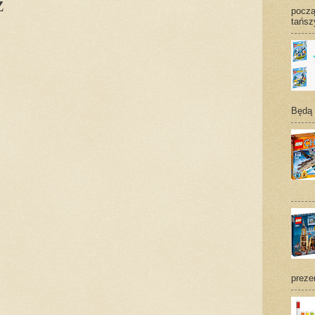
z
począ
tańsz
Będą t
prezen