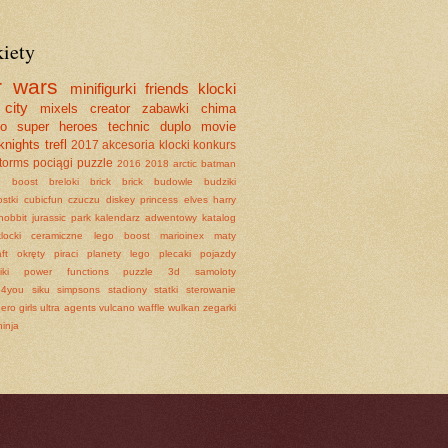
kiety
r wars
minifigurki
friends
klocki
city
mixels
creator
zabawki
chima
go
super heroes
technic
duplo
movie
knights
trefl
2017
akcesoria
klocki
konkurs
torms
pociągi
puzzle
2016
2018
arctic
batman
e
boost
breloki
brick brick
budowle
budziki
stki
cubicfun
czuczu
diskey princess
elves
harry
hobbit
jurassic park
kalendarz adwentowy
katalog
klocki ceramiczne
lego boost
marioinex
maty
ft
okręty
piraci
planety lego
plecaki
pojazdy
ki
power functions
puzzle 3d
samoloty
e4you
siku
simpsons
stadiony
statki
sterowanie
ero girls
ultra agents
vulcano
waffle
wulkan
zegarki
ninja