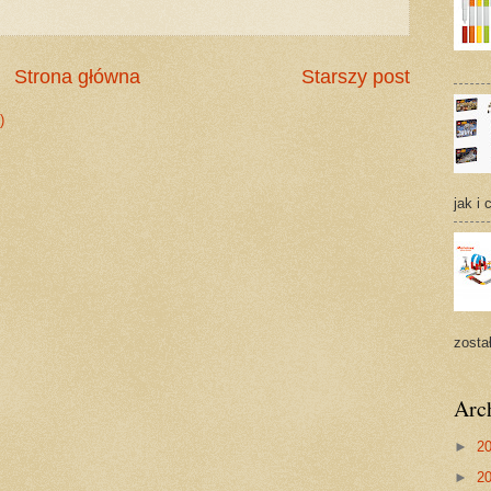
Strona główna
Starszy post
)
jak i 
zosta
Arc
►
2
►
2