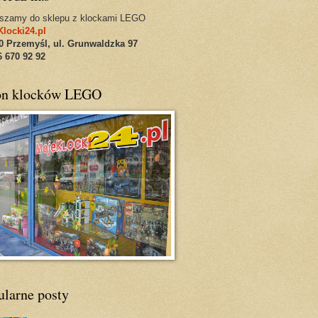
szamy do sklepu z klockami LEGO
locki24.pl
0 Przemyśl, ul. Grunwaldzka 97
16 670 92 92
on klocków LEGO
ularne posty