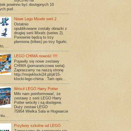
styczniu na
tek powinno być dostępnych 10
ych pud...
Nowe Lego Mixele serii 2
Ostatnio
opublikowane zostały obrazki z
drugiej serii Mixels (series 2).
Ponownie będzą to trzy
plemiona (tribes) po trzy figurki.
o, ...
LEGO CHIMA nowość !!!!
Pojawiły się nowe zestawy
CHIMA (pomarańczowa seria).
Zapraszamy na naszą stronę
http://mojeklocki24.pl/pl/15-
klocki-lego-chima . Tam opis...
Wrócił LEGO Harry Potter
Miło nam poinformować, że
zestawy z serii LEGO Harry
Potter wróciły i są dostępne.
Duży zestaw LEGO
75954 Wielka Sala w Hogwarcie
tu...
Przybory szkolne od LEGO
Zapraszamy do zapoznania się