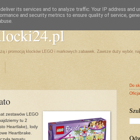
ki i klocki LEGO
eliver its services and to analyze traffic. Your IP address and 
ormance and security metrics to ensure quality of service, gen
abuse.
locki24.pl
żą i promocją klocków LEGO i markowych zabawek. Zawsze duży wybór, naj
Do sk
Oficj
ato
Szu
emat zestawów LEGO
najdziemy tu 2
sto Heartlake), lody
lowe Heartbrake.
Odw
czyła tematu