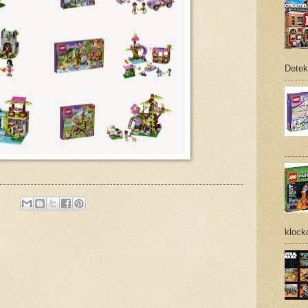
Detek
klock