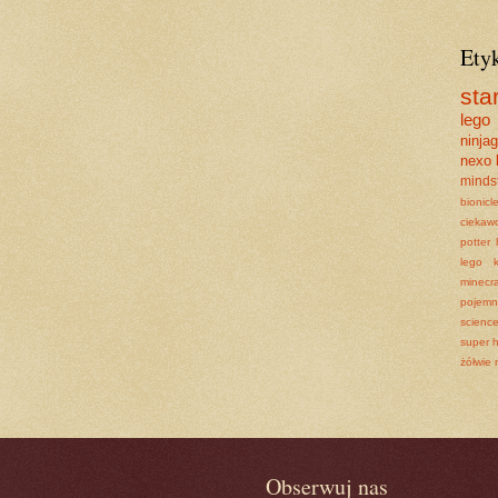
Ety
sta
lego
ninja
nexo 
minds
bionicl
ciekawo
potter
lego
minecra
pojemni
scienc
super h
żółwie 
Obserwuj nas