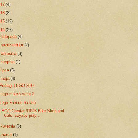
017
(4)
016
(8)
015
(19)
014
(26)
►
listopada
(4)
►
października
(2)
►
września
(3)
►
sierpnia
(1)
►
lipca
(5)
▼
maja
(4)
Pociągi LEGO 2014
Lego mixels seria 2
Lego Friends na lato
LEGO Creator 31026 Bike Shop and
Café, czyżby przy...
►
kwietnia
(6)
►
marca
(1)