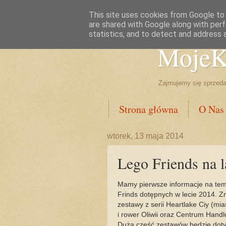
Zabaw
This site uses cookies from Google to d
are shared with Google along with perf
statistics, and to detect and address 
MojeK
Zajmujemy się sprzeda
Strona główna
O Nas
wtorek, 13 maja 2014
Lego Friends na l
Mamy pierwsze informacje na t
Frinds dotępnych w lecie 2014. Z
zestawy z serii Heartlake Ciy (mia
i rower Oliwii oraz Centrum Hand
Duża część zestawów będzie doty