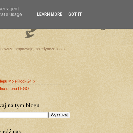
user-agent
erate usage
LEARN MORE
GOT IT
nowsze propozycje, pojedyncze klocki.
lepu MojeKlocki24.pl
alna strona LEGO
kaj na tym blogu
iedź nas