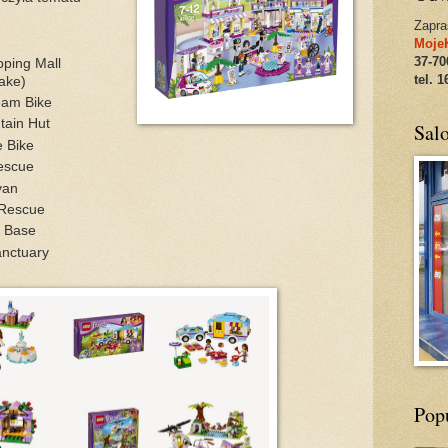
Zapra
MojeK
37-70
ping Mall
tel. 
rake)
eam Bike
ain Hut
Sal
e Bike
escue
van
 Rescue
 Base
nctuary
Pop