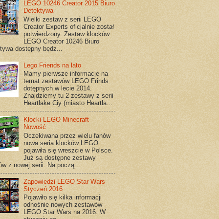
LEGO 10246 Creator 2015 Biuro
Detektywa
Wielki zestaw z serii LEGO
Creator Experts oficjalnie został
potwierdzony. Zestaw klocków
LEGO Creator 10246 Biuro
tywa dostępny będz...
Lego Friends na lato
Mamy pierwsze informacje na
temat zestawów LEGO Frinds
dotępnych w lecie 2014.
Znajdziemy tu 2 zestawy z serii
Heartlake Ciy (miasto Heartla...
Klocki LEGO Minecraft -
Nowość
Oczekiwana przez wielu fanów
nowa seria klocków LEGO
pojawiła się wreszcie w Polsce.
Już są dostępne zestawy
ów z nowej serii. Na począ...
Zapowiedzi LEGO Star Wars
Styczeń 2016
Pojawiło się kilka informacji
odnośnie nowych zestawów
LEGO Star Wars na 2016. W