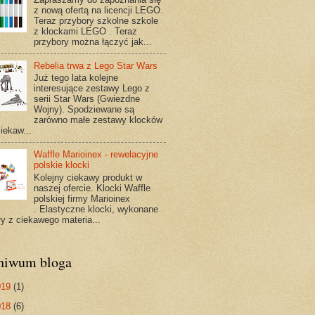
z nową ofertą na licencji LEGO.
Teraz przybory szkolne szkole
z klockami LEGO . Teraz
przybory można łączyć jak...
Rebelia trwa z Lego Star Wars
Już tego lata kolejne
interesujące zestawy Lego z
serii Star Wars (Gwiezdne
Wojny). Spodziewane są
zarówno małe zestawy klocków
ciekaw...
Waffle Marioinex - rewelacyjne
polskie klocki
Kolejny ciekawy produkt w
naszej ofercie. Klocki Waffle
polskiej firmy Marioinex
. Elastyczne klocki, wykonane
ły z ciekawego materia...
hiwum bloga
019
(1)
018
(6)