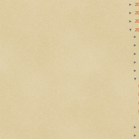
►
2
►
2
►
2
▼
2