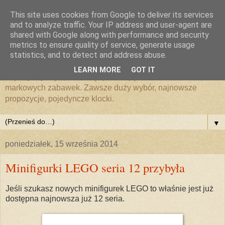
This site uses cookies from Google to deliver its services
Zabawki i klocki LEGO
and to analyze traffic. Your IP address and user-agent are
shared with Google along with performance and security
metrics to ensure quality of service, generate usage
MojeKlocki24.pl
statistics, and to detect and address abuse.
LEARN MORE
GOT IT
Zajmujemy się sprzedażą i promocją klocków LEGO i
markowych zabawek. Zawsze duży wybór, najnowsze
propozycje, pojedyncze klocki.
▼
poniedziałek, 15 września 2014
Minifigurki LEGO seria 12 przybyła
Jeśli szukasz nowych minifigurek LEGO to właśnie jest już
dostępna najnowsza już 12 seria.