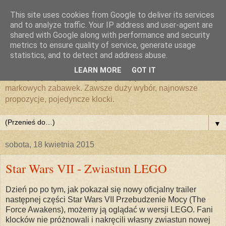
This site uses cookies from Google to deliver its services
Zabawki i klocki LEGO
and to analyze traffic. Your IP address and user-agent are
shared with Google along with performance and security
metrics to ensure quality of service, generate usage
MojeKlocki24.pl
statistics, and to detect and address abuse.
LEARN MORE
GOT IT
Zajmujemy się sprzedażą i promocją klocków LEGO i
markowych zabawek. Zawsze duży wybór, najnowsze
propozycje, pojedyncze klocki.
▼
sobota, 18 kwietnia 2015
Star Wars VII - Zwiastun LEGO
Dzień po po tym, jak pokazał się nowy oficjalny trailer
następnej części Star Wars VII Przebudzenie Mocy (The
Force Awakens), możemy ją oglądać w wersji LEGO. Fani
klocków nie próżnowali i nakręcili własny zwiastun nowej