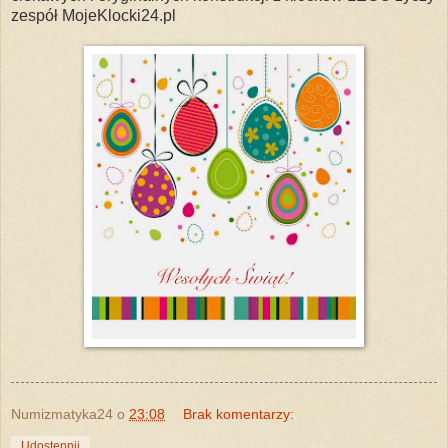
zespół MojeKlocki24.pl
Numizmatyka24
o
23:08
Brak komentarzy:
Udostępnij