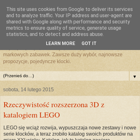
This site uses cookies from Google to deliver its services
Zabawki i klocki LEGO
and to analyze traffic. Your IP address and user-agent are
shared with Google along with performance and security
metrics to ensure quality of service, generate usage
MojeKlocki24.pl
statistics, and to detect and address abuse.
LEARN MORE
GOT IT
Zajmujemy się sprzedażą i promocją klocków LEGO i
markowych zabawek. Zawsze duży wybór, najnowsze
propozycje, pojedyncze klocki.
▼
sobota, 14 lutego 2015
Rzeczywistość rozszerzona 3D z
katalogiem LEGO
LEGO się wciąż rozwija, wypuszczaja nowe zestawy i nowe
serie klocków, a teraz zrobiło katalog swoich produktów na