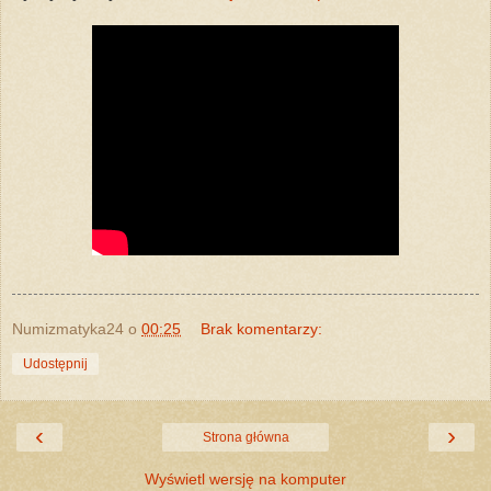
Numizmatyka24
o
00:25
Brak komentarzy:
Udostępnij
‹
›
Strona główna
Wyświetl wersję na komputer