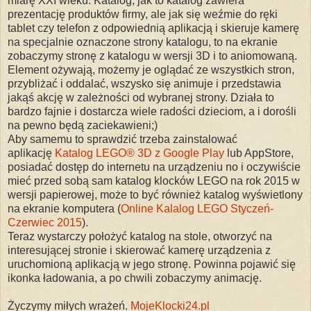
miarę XXI wieku. Katalog, jak to katalog zawiera
prezentację produktów firmy, ale jak się weźmie do ręki
tablet czy telefon z odpowiednią aplikacją i skieruje kamerę
na specjalnie oznaczone strony katalogu, to na ekranie
zobaczymy stronę z katalogu w wersji 3D i to aniomowaną.
Element ożywają, możemy je oglądać ze wszystkich stron,
przybliżać i oddalać, wszysko się animuje i przedstawia
jakąś akcję w zależności od wybranej strony. Działa to
bardzo fajnie i dostarcza wiele radości dzieciom, a i dorośli
na pewno będą zaciekawieni;)
Aby samemu to sprawdzić trzeba zainstalować
aplikację
Katalog LEGO® 3D z Google Play
lub AppStore,
posiadać dostęp do internetu na urządzeniu no i oczywiście
mieć przed sobą sam katalog klocków LEGO na rok 2015 w
wersji papierowej, może to być również katalog wyświetlony
na ekranie komputera (
Online Kalalog LEGO Styczeń-
Czerwiec 2015
).
Teraz wystarczy położyć katalog na stole, otworzyć na
interesującej stronie i skierować kamerę urządzenia z
uruchomioną aplikacją w jego stronę. Powinna pojawić się
ikonka ładowania, a po chwili zobaczymy animację.
Życzymy miłych wrażeń.
MojeKlocki24.pl