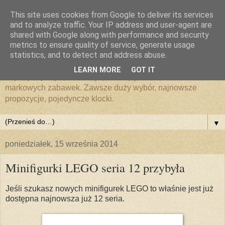
This site uses cookies from Google to deliver its services
Zabawki i klocki LEGO
and to analyze traffic. Your IP address and user-agent are
shared with Google along with performance and security
metrics to ensure quality of service, generate usage
MojeKlocki24.pl
statistics, and to detect and address abuse.
LEARN MORE
GOT IT
Zajmujemy się sprzedażą i promocją klocków LEGO i
markowych zabawek. Zawsze duży wybór, najnowsze
propozycje, pojedyncze klocki.
▼
poniedziałek, 15 września 2014
Minifigurki LEGO seria 12 przybyła
Jeśli szukasz nowych minifigurek LEGO to właśnie jest już
dostępna najnowsza już 12 seria.