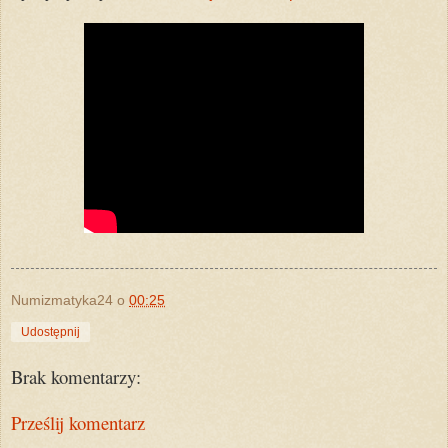
Numizmatyka24
o
00:25
Udostępnij
Brak komentarzy:
Prześlij komentarz