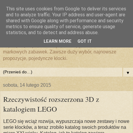
This site uses cookies from Google to deliver its services
Zabawki i klocki LEGO
and to analyze traffic. Your IP address and user-agent are
shared with Google along with performance and security
metrics to ensure quality of service, generate usage
MojeKlocki24.pl
statistics, and to detect and address abuse.
LEARN MORE
GOT IT
Zajmujemy się sprzedażą i promocją klocków LEGO i
markowych zabawek. Zawsze duży wybór, najnowsze
propozycje, pojedyncze klocki.
▼
sobota, 14 lutego 2015
Rzeczywistość rozszerzona 3D z
katalogiem LEGO
LEGO się wciąż rozwija, wypuszczaja nowe zestawy i nowe
serie klocków, a teraz zrobiło katalog swoich produktów na