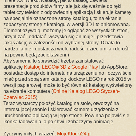
miarę XXI wieku. Katalog, jak to katalog zawiera
prezentację produktów firmy, ale jak się weźmie do ręki
tablet czy telefon z odpowiednią aplikacją i skieruje kamerę
na specjalnie oznaczone strony katalogu, to na ekranie
zobaczymy stronę z katalogu w wersji 3D i to aniomowaną.
Element ożywają, możemy je oglądać ze wszystkich stron,
przybliżać i oddalać, wszysko się animuje i przedstawia
jakąś akcję w zależności od wybranej strony. Działa to
bardzo fajnie i dostarcza wiele radości dzieciom, a i dorośli
na pewno będą zaciekawieni;)
Aby samemu to sprawdzić trzeba zainstalować
aplikację
Katalog LEGO® 3D z Google Play
lub AppStore,
posiadać dostęp do internetu na urządzeniu no i oczywiście
mieć przed sobą sam katalog klocków LEGO na rok 2015 w
wersji papierowej, może to być również katalog wyświetlony
na ekranie komputera (
Online Kalalog LEGO Styczeń-
Czerwiec 2015
).
Teraz wystarczy położyć katalog na stole, otworzyć na
interesującej stronie i skierować kamerę urządzenia z
uruchomioną aplikacją w jego stronę. Powinna pojawić się
ikonka ładowania, a po chwili zobaczymy animację.
Życzymy miłych wrażeń.
MojeKlocki24.pl